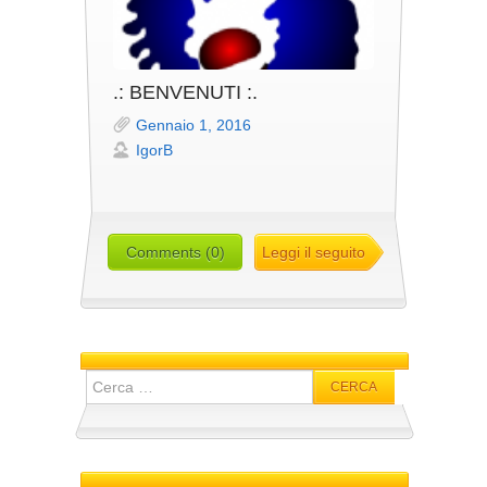
.: BENVENUTI :.
Gennaio 1, 2016
IgorB
Comments (0)
Leggi il seguito
Ricerca
per: