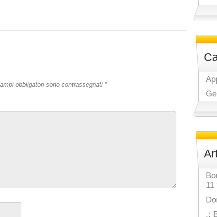
Ca
Ap
campi obbligatori sono contrassegnati
*
Ge
Ar
Bo
11 
Do
.: