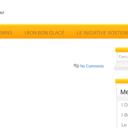
lo!
LOWNS
I BON BON GLACÉ
LE INIZIATIVE SOSTE
Ricerc
per:
No Comments
M
I 
I 
Le 