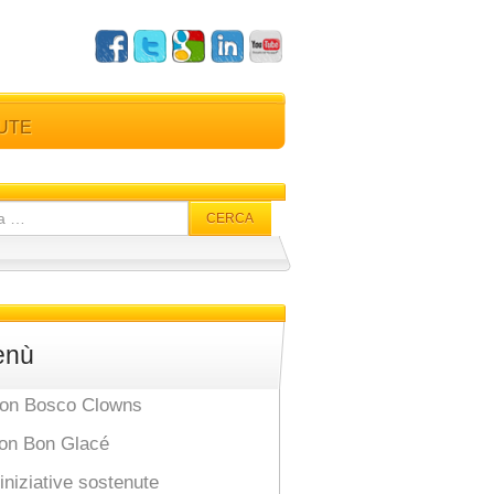
NUTE
a
enù
Don Bosco Clowns
Bon Bon Glacé
iniziative sostenute